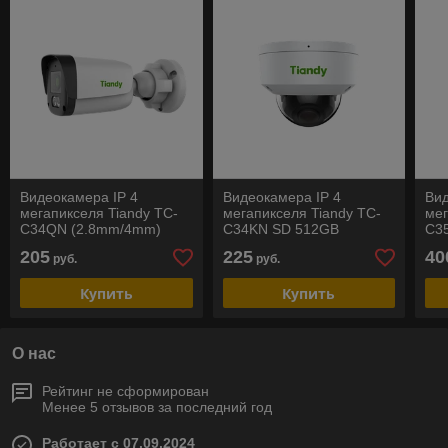
Видеокамера IP 4
Видеокамера IP 4
Вид
мегапикселя Tiandy TC-
мегапикселя Tiandy TC-
мег
C34QN (2.8mm/4mm)
C34KN SD 512GB
C35
Color Maker с ИК
с 
205
225
40
руб.
руб.
подсветкой 50м
Купить
Купить
О нас
Рейтинг не сформирован
Менее 5 отзывов за последний год
Работает с 07.09.2024