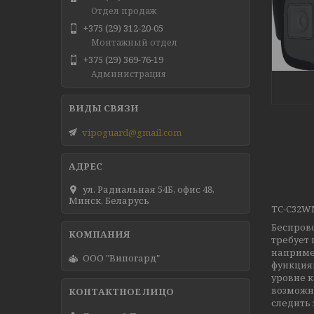
Отдел продаж
+375 (29) 312-20-05
Монтажный отдел
+375 (29) 369-76-19
Администрация
vipoguard@gmail.com
ул. Радиальная 54Б, офис 48,
Минск, Беларусь
TC-C32WN
Беспрово
требует 
наприме
ООО "Випогард"
функция
уровне к
возможно
следить 