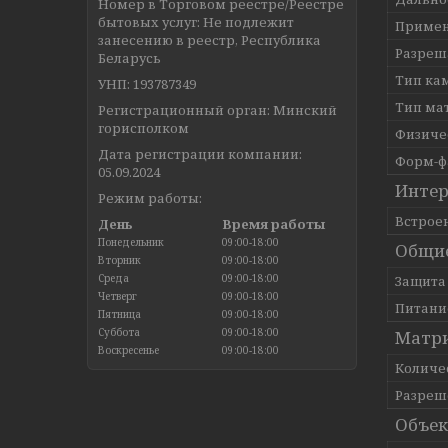
Номер в Торговом реестре/Реестре
бытовых услуг: Не подлежит
Приме
занесению в реестр, Республика
Разреш
Беларусь
Тип ка
УНП: 193787349
Тип ма
Регистрационный орган: Минский
горисполком
Физиче
Дата регистрации компании:
Форм-ф
05.09.2024
Инте
Режим работы:
Встрое
День
Время работы
Понедельник
09:00-18:00
Общи
Вторник
09:00-18:00
Среда
09:00-18:00
Защита
Четверг
09:00-18:00
Питан
Пятница
09:00-18:00
Суббота
09:00-18:00
Матр
Воскресенье
09:00-18:00
Количе
Разреш
Объек