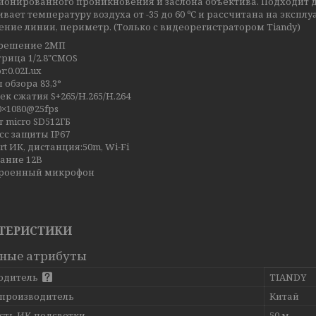
ионированного проникновения и заслона объектива. Подходит д
ает температуру воздуха от -35 до 60 ºС и рассчитана на эксп
ние линии, периметр. (Только с видеорегистратором Tiandy)
решение 2МП
рица 1/2.8"CMOS
or:0.02Lux
л обзора 83,3°
ек сжатия S+265/H.265/H.264
0×1080@25fps
т micro SD512ГБ
сс защиты IP67
rt ИК, дистанция:50m, Wi-Fi
ание 12В
роенный микрофон
ТЕРИСТИКИ
ные атрибуты
одитель
TIANDY
 производитель
Китай
сть ИК-подсветки
50 м