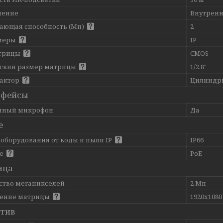
нение
Внутренн
ающая способность (Мп)
2
меры
IP
трицы
CMOS
ский размер матрицы
1/2.8″
актор
Цилиндри
рфейсы
нный микрофон
Да
е
 оборудования от воды и пыли IP
IP66
ие
PoE
ица
ство мегапикселей
2 Мп
ение матрицы
1920x1080
тив