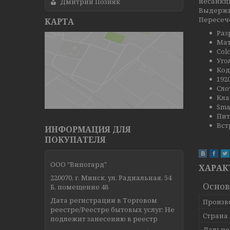
несанкц
Дмитрий Позняк
Выдержив
Пересече
КАРТА
Раз
Мат
Col
Уго
Код
192
Сло
Кла
Sma
Пит
Вст
ИНФОРМАЦИЯ ДЛЯ
ПОКУПАТЕЛЯ
ООО "Випогард"
ХАРАК
220070, г. Минск, ул. Радиальная, 54
Основ
Б, помещение 48
Дата регистрации в Торговом
Произв
реестре/Реестре бытовых услуг: Не
Страна
подлежит занесению в реестр
Дально