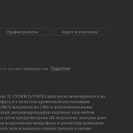
График работы
Адрес и контакты
дней
за счет покупателя
Подробнее
ль TC-C32WN I5/Y/WIFI/4mm легко монтируется и не
офиса и в качестве временной инсталляции,
о CMOS матрицей на 2 Мп и дополнительными
четкую детализированную картинку при любом
я суток предусмотрена ИК-подсветка, которая дает
аря встроенному микрофону и детектору движения
ть звук и подавать сигнал тревоги в случае