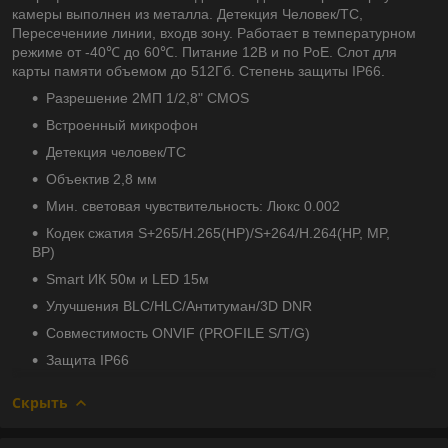
камеры выполнен из металла. Детекция Человек/ТС,
Пересечениие линии, входв зону. Работает в температурном
режиме от -40℃ до 60℃. Питание 12В и по PoE. Слот для
карты памяти объемом до 512Гб. Степень защиты IP66.
Разрешение 2МП 1/2,8" CMOS
Встроенный микрофон
Детекция человек/TC
Объектив 2,8 мм
Мин. световая чувствительность: Люкс 0.002
Кодек сжатия S+265/H.265(HP)/S+264/H.264(HP, MP,
BP)
Smart ИК 50м и LED 15м
Улучшения BLC/HLC/Антитуман/3D DNR
Совместимость ONVIF (PROFILE S/T/G)
Защита IP66
Скрыть