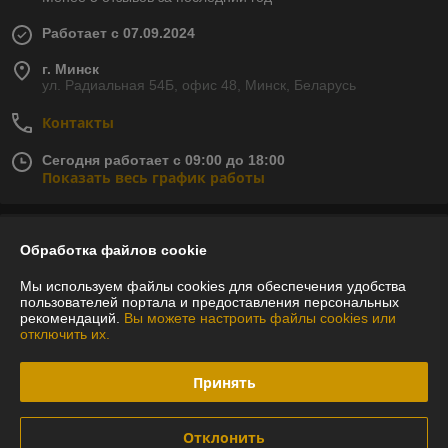
Работает с 07.09.2024
г. Минск
ул. Радиальная 54Б, офис 48, Минск, Беларусь
Контакты
Сегодня работает с 09:00 до 18:00
Показать весь график работы
Отзывы о магазине
Обработка файлов cookie
У компании пока нет отзывов, добавьте первый
Мы используем файлы cookies для обеспечения удобства
пользователей портала и предоставления персональных
рекомендаций.
Вы можете настроить файлы cookies или
отключить их.
О нас
Принять
Контакты
Доставка и оплата
Отклонить