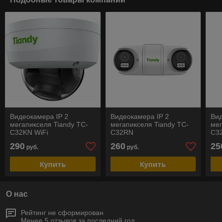
Видеокамера IP 2
Видеокамера IP 2
Вид
мегапикселя Tiandy TC-
мегапикселя Tiandy TC-
мег
C32KN WiFi
C32RN
C3
из
290
260
25
руб.
руб.
Купить
Купить
О нас
Рейтинг не сформирован
Менее 5 отзывов за последний год