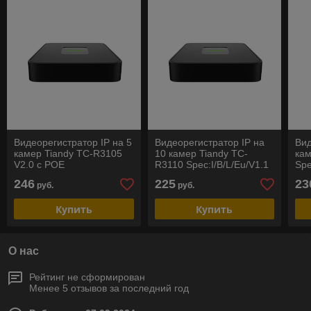
Видеорегистратор IP на 5
Видеорегистратор IP на
Вид
камер Tiandy TC-R3105
10 камер Tiandy TC-
кам
V2.0 с POE
R3110 Spec:I/B/L/Eu/V1.1
Spe
246
225
23
руб.
руб.
Купить
Купить
О нас
Рейтинг не сформирован
Менее 5 отзывов за последний год