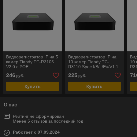
Видеорегистратор IP на 5
Видеорегистратор IP на
Вид
камер Tiandy TC-R3105
10 камер Tiandy TC-
10 
V2.0 с POE
R3110 Spec:I/B/L/Eu/V1.1
R31
с 
246
225
71
руб.
руб.
Купить
Купить
О нас
Рейтинг не сформирован
Менее 5 отзывов за последний год
Работает с 07.09.2024