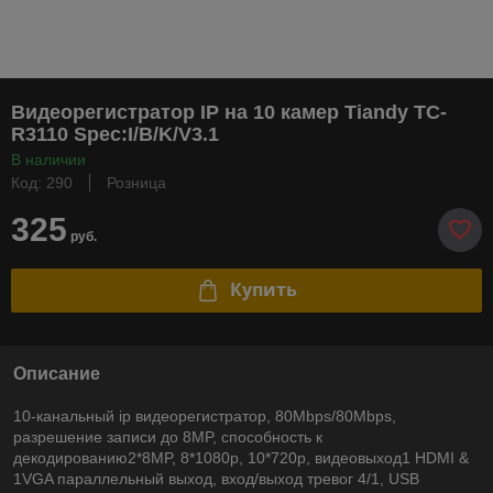
Видеорегистратор IP на 10 камер Tiandy TC-
R3110 Spec:I/B/K/V3.1
В наличии
Код: 290
Розница
325
руб.
Купить
Описание
10-канальный ip видеорегистратор, 80Mbps/80Mbps,
разрешение записи до 8MP, способность к
декодированию2*8MP, 8*1080p, 10*720p, видеовыход1 HDMI &
1VGA параллельный выход, вход/выход тревог 4/1, USB