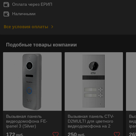
Оплата через ЕРИП
Наличными
Все условия оплаты
Подобные товары компании
Вызывная панель
Вызывная панель CTV-
Вы
видеодомофона FE-
D2MULTI для цветного
ви
ipanel 3 (Silver)
видеодомофона на 2
ipa
абонента
счи
172
250
26
руб.
руб.
бре