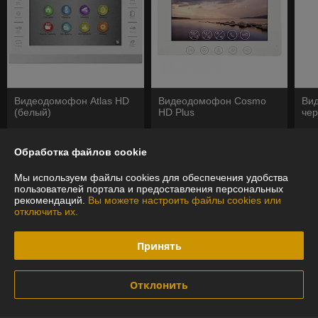
Видеодомофон Atlas HD
Видеодомофон Cosmo
Ви
(белый)
HD Plus
че
370
355
43
руб.
руб.
Обработка файлов cookie
Купить
Купить
Мы используем файлы cookies для обеспечения удобства
пользователей портала и предоставления персональных
рекомендаций.
Вы можете настроить файлы cookies или
отключить их.
О нас
Рейтинг не сформирован
Принять
Менее 5 отзывов за последний год
Работает с 07.09.2024
Отклонить
г. Минск
ул. Радиальная 54Б, офис 48, Минск, Беларусь