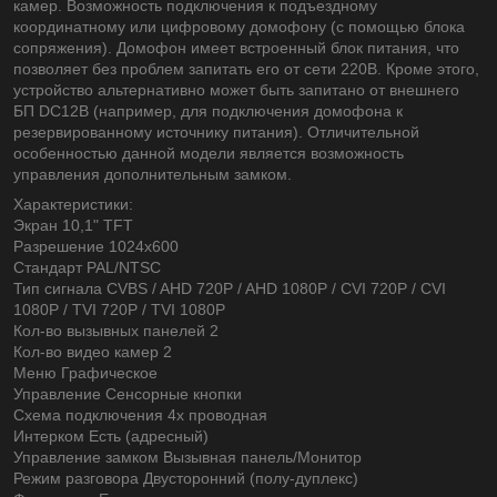
камер. Возможность подключения к подъездному
координатному или цифровому домофону (с помощью блока
сопряжения). Домофон имеет встроенный блок питания, что
позволяет без проблем запитать его от сети 220В. Кроме этого,
устройство альтернативно может быть запитано от внешнего
БП DC12В (например, для подключения домофона к
резервированному источнику питания). Отличительной
особенностью данной модели является возможность
управления дополнительным замком.
Характеристики:
Экран 10,1" TFT
Разрешение 1024x600
Стандарт PAL/NTSC
Тип сигнала CVBS / AHD 720P / AHD 1080P / CVI 720P / CVI
1080P / TVI 720P / TVI 1080P
Кол-во вызывных панелей 2
Кол-во видео камер 2
Меню Графическое
Управление Сенсорные кнопки
Схема подключения 4х проводная
Интерком Есть (адресный)
Управление замком Вызывная панель/Монитор
Режим разговора Двусторонний (полу-дуплекс)