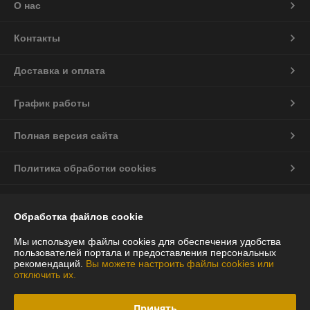
О нас
Контакты
Доставка и оплата
График работы
Полная версия сайта
Политика обработки cookies
Сайт создан на платформе Deal.by
Обработка файлов cookie
Информация для покупателя
Мы используем файлы cookies для обеспечения удобства
пользователей портала и предоставления персональных
Юридическое лицо:
ООО "Випогард"
рекомендаций.
Вы можете настроить файлы cookies или
220070, г. Минск, ул. Радиальная, 54 Б, помещение 48
отключить их.
Регистрационный номер ЕГР: 193787349
Принять