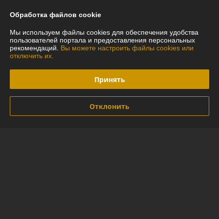
Отзывы о магазине
Обработка файлов cookie
У компании пока нет отзывов, добавьте первый
Мы используем файлы cookies для обеспечения удобства
пользователей портала и предоставления персональных
рекомендаций.
Вы можете настроить файлы cookies или
отключить их.
О нас
Принять
Контакты
Доставка и оплата
Отклонить
График работы
Полная версия сайта
Политика обработки cookies
Сайт создан на платформе Deal.by