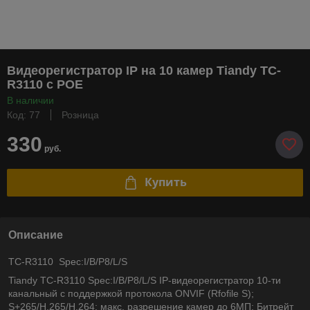
Видеорегистратор IP на 10 камер Tiandy TC-
R3110 с POE
В наличии
Код: 77
Розница
330
руб.
Купить
Описание
TC-R3110 Spec:I/B/P8/L/S
Tiandy TC-R3110 Spec:I/B/P8/L/S IP-видеорегистратор 10-ти
канальный с поддержкой протокола ONVIF (Rfofile S);
S+265/H.265/H.264; макс. разрешение камер до 6МП; Битрейт