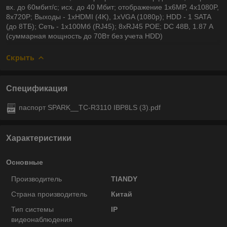
вх. до 60мбит/с; исх. до 40 Мбит; отображение 1x6MP, 4x1080P,
8x720P; Выходы - 1xHDMI (4K), 1xVGA (1080p); HDD - 1 SATA
(до 8ТБ); Сеть - 1x100Мб (RJ45); 8xRJ45 POE; DC 48В, 1.87 A
(суммарная мощность до 70Вт без учета HDD)
Скрыть
Спецификация
паспорт SPARK__TC-R3110 IBP8LS (3).pdf
Характеристики
Основные
Производитель
TIANDY
Страна производитель
Китай
Тип системы
IP
видеонаблюдения