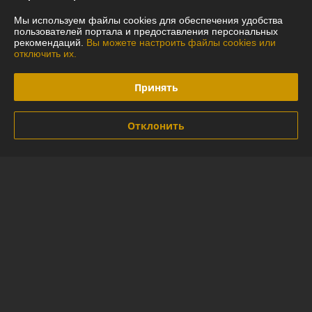
У компании пока нет отзывов, добавьте первый
Мы используем файлы cookies для обеспечения удобства
пользователей портала и предоставления персональных
рекомендаций.
Вы можете настроить файлы cookies или
отключить их.
О нас
Принять
Контакты
Доставка и оплата
Отклонить
График работы
Полная версия сайта
Политика обработки cookies
Сайт создан на платформе Deal.by
Информация для покупателя
Юридическое лицо:
ООО "Випогард"