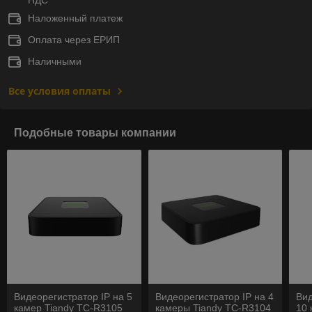
Наложенный платеж
Оплата через ЕРИП
Наличными
Все условия оплаты
Подобные товары компании
Видеорегистратор IP на 5
Видеорегистратор IP на 4
Вид
камер Tiandy TC-R3105
камеры Tiandy TC-R3104
10 