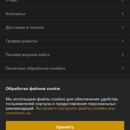
О нас
Контакты
Доставка и оплата
График работы
Полная версия сайта
Политика обработки cookies
Сайт создан на платформе Deal.by
Обработка файлов cookie
Информация для покупателя
Мы используем файлы cookies для обеспечения удобства
пользователей портала и предоставления персональных
Юридическое лицо:
ООО "Випогард"
рекомендаций.
Вы можете настроить файлы cookies или
220070, г. Минск, ул. Радиальная, 54 Б, помещение 48
отключить их.
Регистрационный номер ЕГР: 193787349
Принять
УНП: 193787349