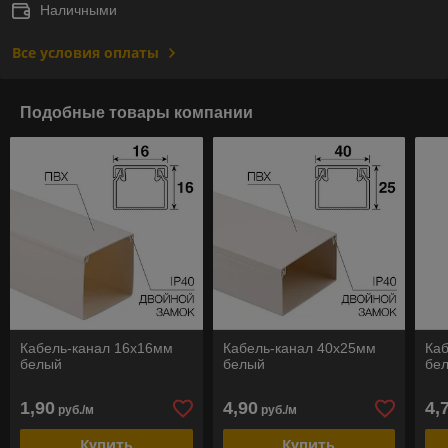
Наличными
Все условия оплаты
Подобные товары компании
Кабель-канал 16х16мм
Кабель-канал 40х25мм
Ка
белый
белый
бе
1,90
4,90
4,
руб./м
руб./м
Купить
Купить