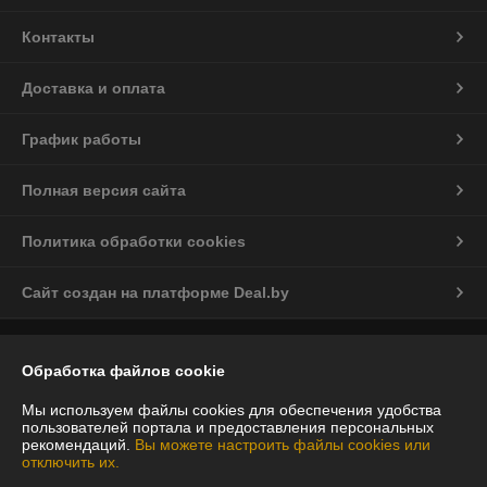
Контакты
Доставка и оплата
График работы
Полная версия сайта
Политика обработки cookies
Сайт создан на платформе Deal.by
Информация для покупателя
Обработка файлов cookie
Юридическое лицо:
ООО "Випогард"
220070, г. Минск, ул. Радиальная, 54 Б, помещение 48
Мы используем файлы cookies для обеспечения удобства
пользователей портала и предоставления персональных
Регистрационный номер ЕГР: 193787349
рекомендаций.
Вы можете настроить файлы cookies или
отключить их.
УНП: 193787349